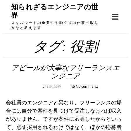
Skip
知られざるエンジニアの世
to
界
content
スキルシートの重要性や独立後の仕事の取り
方など教えます
タグ:
役割
アピールが大事なフリーランスエ
ンジニア
役割
,
経験
No comments
会社員のエンジニアと異なり、フリーランスの場
合には自分で案件を見つけて受注しなければ収入
がありません。ですが案件に応募したからといっ
て、必ず採用されるわけではなく、ほかの応募者